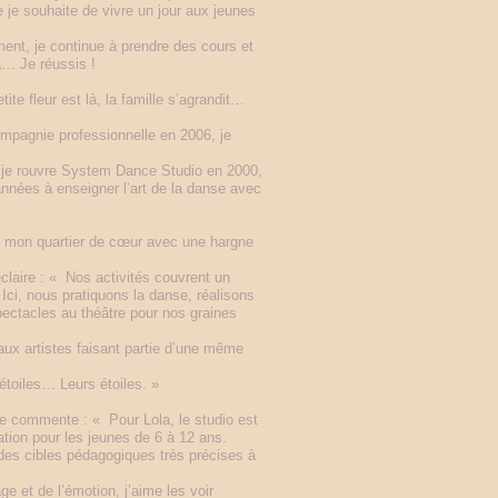
 je souhaite de vivre un jour aux jeunes
ent, je continue à prendre des cours et
à… Je réussis !
ite fleur est là, la famille s’agrandit…
ompagnie professionnelle en 2006, je
e, je rouvre System Dance Studio en 2000,
années à enseigner l’art de la danse avec
ns mon quartier de cœur avec une hargne
laire : « Nos activités couvrent un
Ici, nous pratiquons la danse, réalisons
pectacles au théâtre pour nos graines
aux artistes faisant partie d’une même
 étoiles… Leurs étoiles. »
ie commente : « Pour Lola, le studio est
éation pour les jeunes de 6 à 12 ans.
 des cibles pédagogiques très précises à
e et de l’émotion, j’aime les voir