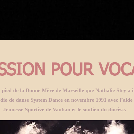
ASSION POUR VOC
 pied de la Bonne Mère de Marseille que Nathalie Stey a i
udio de danse System Dance en novembre 1991 avec l’aide 
Jeunesse Sportive de Vauban et le soutien du diocèse.