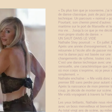
« Du plus loin que je souvienne, j’ai
de danse classique, puis de jazz jusq
technique. Un parcours « normal » po
Pourtant, son chemin prend d’autres 
maritime sur le port de Marseille et 
ma vie… Jusqu’à ce que je me décide à
mon propre studio de danse. »
UN SAUT DANS LE VIDE
Nathalie Stey poursuit : « En juillet 
Après une année d’enseignement, la P
retournée à l’école afin de passer 
moi la danse jazz est basée sur une
changements de rythme, toutes ces su
C’est une danse technique avec une t
sensuelle, une caractéristique que j’
où mon corps s’exprime, où je peux dév
simplement. »
Nathalie enchaîne : « Me voilà donc 
premier BB sans perdre pour autant d
Après la naissance de mon premier tr
coup, je décide de monter sur sc
Me voilà voyageant à travers la Franc
»
Les yeux brillants, Nathalie nous r
avec un boss merveilleux et bienveill
Au total vingt ans de scène, au mili