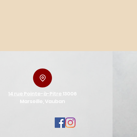
14 rue Pointe-à-Pitre
13006
Marseille, Vauban