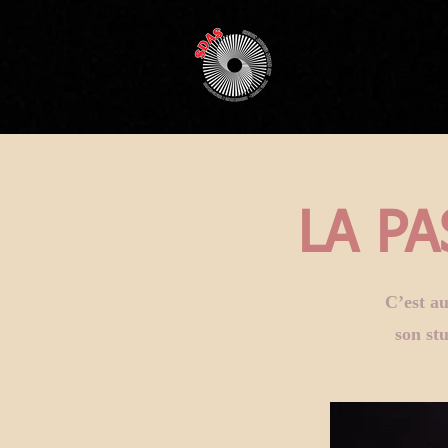
LA P
C’est au
son st