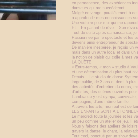
en permanence, des expériences inoub
danseurs qui me succéderont .
Malgré ce virage, parallèlement à ce
à approfondir mes connaissances sur 
Une victoire pour moi qui me rapproch
Et… En parlant de rêve… Son rêve d’avo
Tout de suite après sa naissance, je
Passionnée par le spectacle et les pa
deviens ainsi entrepreneur de specta
De manière inespérée, je reçois un vé
mais dans un autre local et dans un 
la notion de plaisir qui colle à mes va
LA QUÊTE
« Entre-temps, « mon » studio à Vau
et une détermination du plus haut ni
Depuis… Le studio de danse System D
large public, de 3 ans et demi à plu
des activités d’entretien du corps, m
d’artistes, des scènes ouvertes pour
L’ambiance y est sympa, conviviale, 
compagnie, d’une même famille.
A travers les arts, mon but est de fa
LES ENFANTS SONT À L’HONNEU
Le mercredi toute la journée et les 
un peu comme un atelier de jeu. Il ét
Nous y faisons des ateliers de loisir
travers la danse, le chant, la relaxati
Tout ceci, ponctué par un show devant