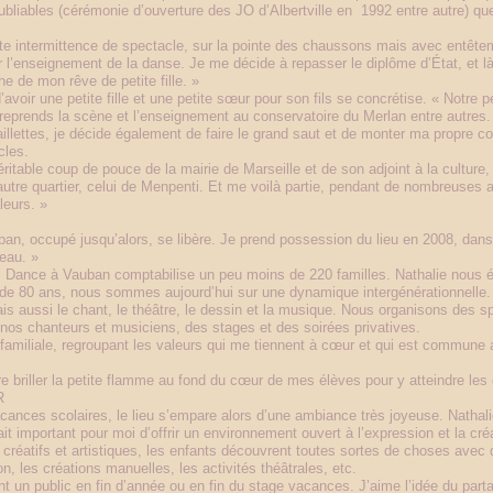
liables (cérémonie d’ouverture des JO d’Albertville en 1992 entre autre) que
tte intermittence de spectacle, sur la pointe des chaussons mais avec entêtem
l’enseignement de la danse. Je me décide à repasser le diplôme d’État, et l
e de mon rêve de petite fille. »
ir une petite fille et une petite sœur pour son fils se concrétise. « Notre pet
 reprends la scène et l’enseignement au conservatoire du Merlan entre autres.
illettes, je décide également de faire le grand saut et de monter ma propre c
cles.
ritable coup de pouce de la mairie de Marseille et de son adjoint à la cultur
autre quartier, celui de Menpenti. Et me voilà partie, pendant de nombreuses 
leurs. »
ban, occupé jusqu’alors, se libère. Je prend possession du lieu en 2008, da
veau. »
ance à Vauban comptabilise un peu moins de 220 familles. Nathalie nous éc
s de 80 ans, nous sommes aujourd’hui sur une dynamique intergénérationnelle. 
ais aussi le chant, le théâtre, le dessin et la musique. Nous organisons des s
 nos chanteurs et musiciens, des stages et des soirées privatives.
familiale, regroupant les valeurs qui me tiennent à cœur et qui est commune 
ire briller la petite flamme au fond du cœur de mes élèves pour y atteindre les
R
vacances scolaires, le lieu s’empare alors d’une ambiance très joyeuse. Nathal
ait important pour moi d’offrir un environnement ouvert à l’expression et la cr
s créatifs et artistiques, les enfants découvrent toutes sortes de choses avec
on, les créations manuelles, les activités théâtrales, etc.
 un public en fin d’année ou en fin du stage vacances. J’aime l’idée du partag