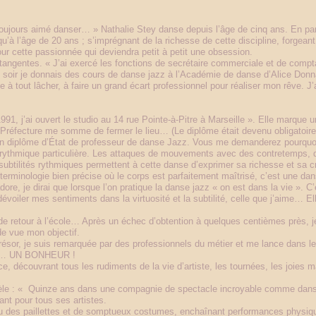
 toujours aimé danser… » Nathalie Stey danse depuis l’âge de cinq ans. En par
u’à l’âge de 20 ans ; s’imprégnant de la richesse de cette discipline, forgean
ur cette passionnée qui deviendra petit à petit une obsession.
tangentes. « J’ai exercé les fonctions de secrétaire commerciale et de comp
le soir je donnais des cours de danse jazz à l’Académie de danse d’Alice Donna
 tout lâcher, à faire un grand écart professionnel pour réaliser mon rêve. J’
1991, j’ai ouvert le studio au 14 rue Pointe-à-Pitre à Marseille ». Elle marque u
réfecture me somme de fermer le lieu… (Le diplôme était devenu obligatoire d
mon diplôme d’État de professeur de danse Jazz. Vous me demanderez pourquoi
 rythmique particulière. Les attaques de mouvements avec des contretemps,
btilités rythmiques permettent à cette danse d’exprimer sa richesse et sa cr
erminologie bien précise où le corps est parfaitement maîtrisé, c’est une da
adore, je dirai que lorsque l’on pratique la danse jazz « on est dans la vie ». 
oiler mes sentiments dans la virtuosité et la subtilité, celle que j’aime… Elle 
de retour à l’école… Après un échec d’obtention à quelques centièmes près, 
e vue mon objectif.
ésor, je suis remarquée par des professionnels du métier et me lance dans l
ène… UN BONHEUR !
e, découvrant tous les rudiments de la vie d’artiste, les tournées, les joies m
évèle : « Quinze ans dans une compagnie de spectacle incroyable comme dans
ant pour tous ses artistes.
eu des paillettes et de somptueux costumes, enchaînant performances physiqu