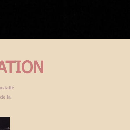
ATION
nstallé
de la