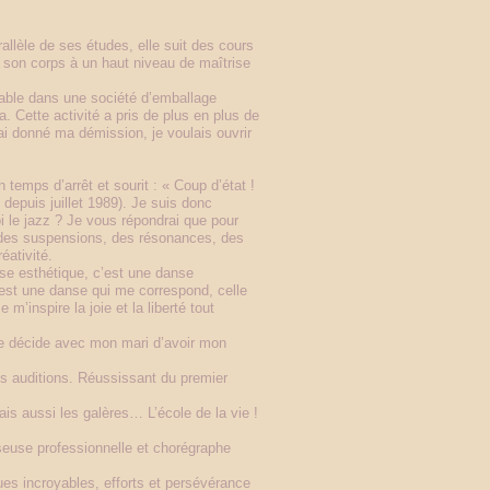
allèle de ses études, elle suit des cours
t son corps à un haut niveau de maîtrise
table dans une société d’emballage
. Cette activité a pris de plus en plus de
ai donné ma démission, je voulais ouvrir
n temps d’arrêt et sourit : « Coup d’état !
epuis juillet 1989). Je suis donc
 le jazz ? Je vous répondrai que pour
 des suspensions, des résonances, des
éativité.
nse esthétique, c’est une danse
C’est une danse qui me correspond, celle
m’inspire la joie et la liberté tout
je décide avec mon mari d’avoir mon
es auditions. Réussissant du premier
ais aussi les galères… L’école de la vie !
euse professionnelle et chorégraphe
es incroyables, efforts et persévérance