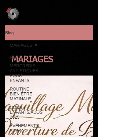
Blog
MARIAGES
NEWS
MARIAGES
MERCREDIS
ARTISTIQUES
POUR
ENFANTS
ROUTINE
BIEN ÊTRE
MATINALE
COURS
ENFANTS/ADOS
2025
ÉVÉNEMENTS
SDAS