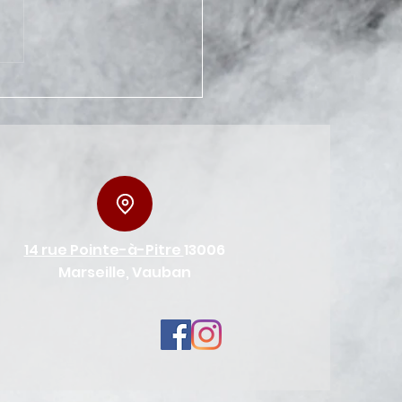
14 rue Pointe-à-Pitre
13006
Marseille, Vauban