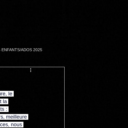
 ENFANTS/ADOS 2025
COURS ADULTES
re, le 
 la 
s : 
s, meilleure 
ices, nous 