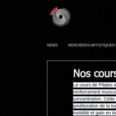
NEWS
MERCREDIS ARTISTIQUES
ÉVÉNEMENTS SDAS
STAGE
Nos cours
Le cours de Pilates e
MARIAGES
renforcement musculai
concentration. Cette 
amélioration de la t
mobilité et gain en é