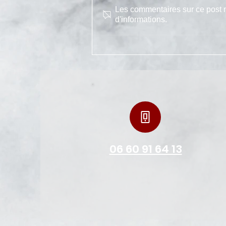
Les commentaires sur ce post n
d'informations.
Nos cours de Yin Yoga à
Marseille
06 60 91 64 13